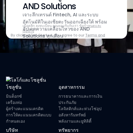
AND Solutions
เจาะลึกเทรนด์ Fintech, AI และระบบ
อัตโนมัติในเอเชียตะวันออกเฉียงใต้ พร้อม
เมื่อคลิก ลงทะเบียน คุณยอมรับกับเรา
ข้อกำหนดและ
อัปเดตความเคลื่อนไหวของ AND
เงื่อนไข
By clicking Get Started, you agree to our
Solutions ทุกเดือน
Terms and
Conditions.
โซลูชั่น
อุตสาหกรรม
มินด็อกซ์
การธนาคารและการเงิน
เครื่องท่อ
ประกันภัย
ผู้สร้างคะแนนเครดิต
โลจิสติกส์และห่วงโซ่อุป
การให้คะแนนเครดิตแบบ
อสังหาริมทรัพย์
กำหนดเอง
พลังงานและยูทิลิตี้
บริษัท
ทรัพยากร