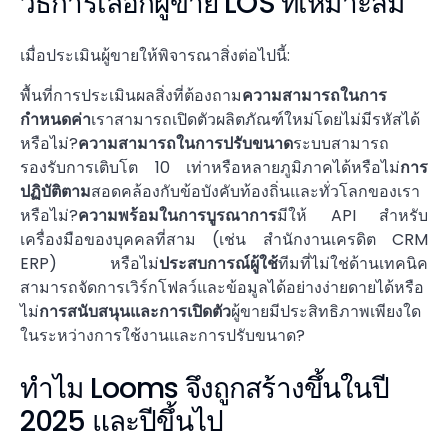
วิธีการเลือกผู้ขาย LOS ที่เหมาะสม
เมื่อประเมินผู้ขายให้พิจารณาสิ่งต่อไปนี้:
พื้นที่การประเมินผลสิ่งที่ต้องถาม
ความสามารถในการ
กำหนดค่า
เราสามารถเปิดตัวผลิตภัณฑ์ใหม่โดยไม่มีรหัสได้
หรือไม่?
ความสามารถในการปรับขนาด
ระบบสามารถ
รองรับการเติบโต 10 เท่าหรือหลายภูมิภาคได้หรือไม่
การ
ปฏิบัติตาม
สอดคล้องกับข้อบังคับท้องถิ่นและทั่วโลกของเรา
หรือไม่?
ความพร้อมในการบูรณาการ
มีให้ API สำหรับ
เครื่องมือของบุคคลที่สาม (เช่น สำนักงานเครดิต CRM
ERP) หรือไม่
ประสบการณ์ผู้ใช้
ทีมที่ไม่ใช่ด้านเทคนิค
สามารถจัดการเวิร์กโฟลว์และข้อมูลได้อย่างง่ายดายได้หรือ
ไม่
การสนับสนุนและการเปิดตัว
ผู้ขายมีประสิทธิภาพเพียงใด
ในระหว่างการใช้งานและการปรับขนาด?
ทำไม Looms จึงถูกสร้างขึ้นในปี
2025 และปีขึ้นไป