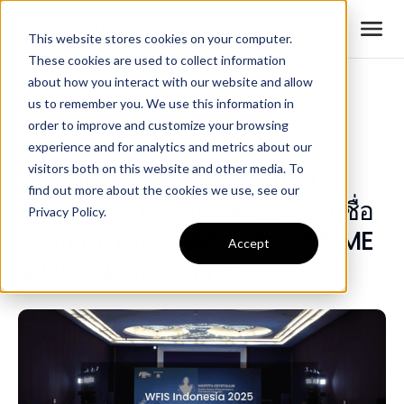
This website stores cookies on your computer.
These cookies are used to collect information
about how you interact with our website and allow
us to remember you. We use this information in
All Posts
order to improve and customize your browsing
experience and for analytics and metrics about our
visitors both on this website and other media. To
WFIS Indonesia 2025: AND
find out more about the cookies we use, see our
Solutions เปิดตัวพิมพ์เขียว “สินเชื่อ
Privacy Policy.
สองนาที” เพื่อชดเชยช่องว่าง MSME
Accept
$235 พันล้านดอลลาร์