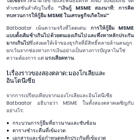
โอเชียร์
หัวหน้าฝ่ายขายและพันธมิตรที่ AND Solutions จัด
ทำเซสชันสำคัญในชื่อ
“เงินกู้ MSME สองนาที: การคิด
ทบทวนการให้กู้ยืม MSME ในเศรษฐกิจเกิดใหม่”
Batbaatar เน้นความจริงที่โดดเด่น:
การให้กู้ยืม MSME
แบบดั้งเดิมช้าเกินไป ด้วยตนเองเกินไป และพึ่งพาหลักประกัน
มากเกินไป
ซึ่งส่งผลให้เจ้าของธุรกิจที่มีสิทธิ์หลายล้านคนถูก
ยกเว้นจากช่องทางการเงินอย่างเป็นทางการปัญหาไม่ใช่
ความต้องการ แต่
แรงเสียดทาน
.
1.เรื่องราวของสองตลาด: มองโกเลียและ
อินโดนีเซีย
จากการเปรียบเทียบจากมองโกเลียและอินโดนีเซีย
Batbaatar อธิบายว่า MSME ในทั้งสองตลาดเผชิญกับ
อย่างไร:
กระบวนการกู้ยืมที่ยาวนานและซับซ้อน
ตารางชำระคืนที่เข้มงวด
เอกสารและข้อกำหนดหลักประกันที่เข้มงวด