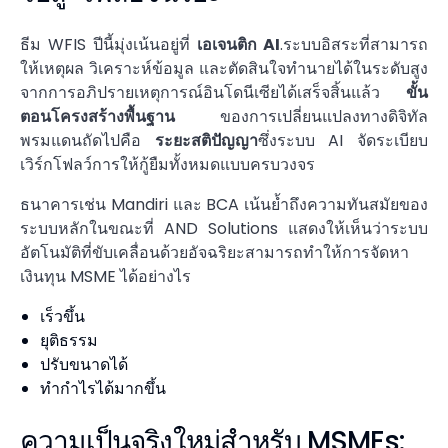
ธีม WFIS ปีนี้มุ่งเน้นอยู่ที่
เอเจนติก AI
.ระบบอิสระที่สามารถ
ให้เหตุผล วิเคราะห์ข้อมูล และตัดสินใจทำนายได้ในระดับสูง
จากการอภิปรายเหตุการณ์อินโดนีเซียได้เสร็จสิ้นแล้ว
ขั้น
ตอนโครงสร้างพื้นฐาน
ของการเปลี่ยนแปลงทางดิจิทัล
พรมแดนถัดไปคือ
ระยะสติปัญญา
ซึ่งระบบ AI จัดระเบียบ
เวิร์กโฟลว์การให้กู้ยืมทั้งหมดแบบครบวงจร
ธนาคารเช่น Mandiri และ BCA เน้นย้ำถึงความทันสมัยของ
ระบบหลักในขณะที่ AND Solutions แสดงให้เห็นว่าระบบ
อัตโนมัติที่ขับเคลื่อนด้วยอัจฉริยะสามารถทำให้การจัดหา
เงินทุน MSME ได้อย่างไร
เร็วขึ้น
ยุติธรรม
ปรับขนาดได้
ทำกำไรได้มากขึ้น
ความเป็นจริงใหม่สำหรับ MSMEs: