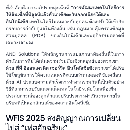
ที่สำคัญคือการอภิปรายมุ่งเน้นที่
“การพัฒนาเทคโนโลยีการ
ให้สินเชื่อที่พิสูจน์แล้วทั่วเอเชียตะวันออกเฉียงใต้และ
อินโดนีเซีย
เทคโนโลยีไม่เหมาะกับทุกคน ต้องปรับให้เข้ากับ
กรอบการกำกับดูแลในท้องถิ่น เช่น กฎหมายคุ้มครองข้อมูล
ส่วนบุคคล (PDP) ของอินโดนีเซียและพฤติกรรมตลาดที่
เฉพาะเจาะจง
AND Solutions ให้หลักฐานการแปลภาษาท้องถิ่นนี้ในการ
ดำเนินการทีมได้เน้นความร่วมมือเชิงกลยุทธ์ของพวกเขา
ด้วย
พีที อิออนเครดิต เซอร์วิส อินโดนีเซีย
ซึ่งพวกเขาได้ปรับ
ใช้โซลูชันการให้คะแนนเครดิตแบบกำหนดเองที่ขับเคลื่อน
ด้วย AI ประสบความสำเร็จการทำงานร่วมกันนี้เป็นตัวอย่าง
วิธีที่สามารถปรับแต่งสแต็คเทคโนโลยีระดับโลกเพื่อเพิ่ม
ประสบการณ์ของลูกค้าและปรับปรุงการดำเนินงานภายใน
บริบทที่เป็นเอกลักษณ์ของตลาดอินโดนีเซีย
WFIS 2025 ส่งสัญญาณการเปลี่ยน
ไปสู่ “เฟสอัจฉริยะ”